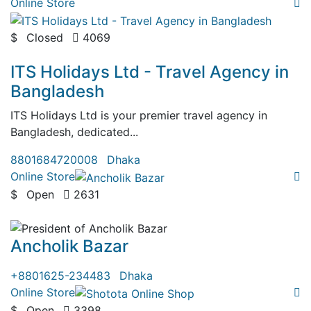
Online Store
$
Closed
4069
( 5 Reviews )
ITS Holidays Ltd - Travel Agency in
Bangladesh
ITS Holidays Ltd is your premier travel agency in
Bangladesh, dedicated...
8801684720008
Dhaka
Online Store
$
Open
2631
( 0 Review )
Ancholik Bazar
+8801625-234483
Dhaka
Online Store
$
Open
3398