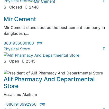
Physical Store
$
Closed
2448
( 0 Review )
Mir Cement
Mir Cement stands out as the best cement company in
Bangladesh,...
8801936000100
ঢাকা
Physical Store
$
Open
2545
( 0 Review )
Alif Pharmacy And Departmental
Store
Assalamu Alaikum
+8801918992950
ঢাকা