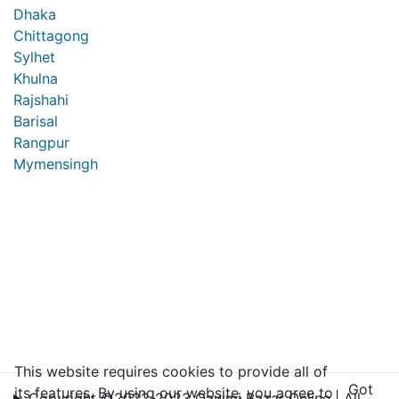
Dhaka
Chittagong
Sylhet
Khulna
Rajshahi
Barisal
Rangpur
Mymensingh
This website requires cookies to provide all of
Got
its features. By using our website, you agree to
Copyright ©2022-2023 Qawmi Bazar Online | All