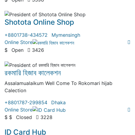
( 0 Review )
Shotota Online Shop
+8801738-434572
Mymensingh
Online Store
$
Open
3426
( 0 Review )
রকমারি হিজাব কালেকশন
Assalamualaikum Well Come To Rokomari hijab
Calection
+8801787-299854
Dhaka
Online Store
$ $
Closed
3228
( 0 Review )
ID Card Hub