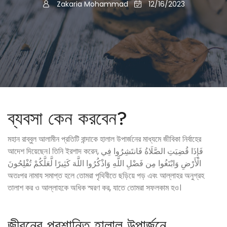
Zakaria Mohammad
12/16/2023
ব্যবসা কেন করবেন?
মহান রাব্বুল আলামীন প্রতিটি বান্দাকে হালাল উপার্জনের মাধ্যমে জীবিকা নির্বাহের
আদেশ দিয়েছেন। তিনি ইরশাদ করেন, فَإِذَا قُضِيَتِ الصَّلَاةُ فَانتَشِرُوا فِي
الْأَرْضِ وَابْتَغُوا مِن فَضْلِ اللَّهِ وَاذْكُرُوا اللَّهَ كَثِيرًا لَّعَلَّكُمْ تُفْلِحُونَ
অতঃপর নামায সমাপ্ত হলে তোমরা পৃথিবীতে ছড়িয়ে পড় এবং আল্লাহর অনুগ্রহ
তালাশ কর ও আল্লাহকে অধিক স্মরণ কর, যাতে তোমরা সফলকাম হও।
জীবনের প্রশান্তি হালাল উপার্জনে