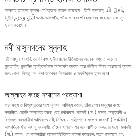
আল্লাহ তাআলা ব্যবসা-বাণিজ্যকে হালাল করেছেন। তিনি বলেছেন, وَأَحَلَّ اللَّهُ
الْبَيْعَ وَحَرَّمَ الرِّبَا অথচ আল্লা’হ তা’আলা ক্রয়-বিক্রয় বৈধ করেছেন এবং সুদ
হারাম করেছেন।
নবী রাসুলগনের সুন্নাহ
নবী-রাসুল, সাহাবি, তাবিয়িগণসহ ইসলামের ইতিহাসের অনেক বিখ্যাত আলেম,
মুজতাহিদ, মুজাদ্দিদ ব্যক্তিজীবনে অনেকেই ব্যবসা করে জীবিকা নির্বাহ করেছেন। ব্যবসা
মহৎ পেশা। কিন্তু সে পেশা অবশ্যই নির্ভেজাল ও ত্রুটিমুক্ত হতে হবে।
আল্লাহর কাছে সম্মানের প্রত্যাশা
যারা সত্য ও বিশ্বস্ততার সঙ্গে ব্যবসা-বাণিজ্য করেন, তাঁরা যেমন মানুষের কাছে
সম্মানীত, তেমনি আল্লাহর কাছে খুবই মর্যাদাবান। মহানবী (সা.) বলেন, ‘সত্যবাদী ও
বিশ্বস্ত ব্যবসায়ীরা আখিরাতে নবী, সিদ্দিক ও শহীদগণের সঙ্গে থাকবেন।’ (তিরমিজি)
অপরদিকে যাঁরা অসাধু ব্যবসায়ী, তাঁদের হাশর-নশর হবে পাপী লোকজনের সঙ্গে। মহানবী
(সা.) বলেন, ‘যে ব্যবসায়ীরা আল্লাহভীতিসহ ব্যবসা করেছেন, সত্য বলেছেন এবং