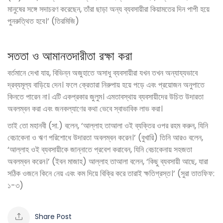
মানুষের সঙ্গে সদাচরণ করেছেন, তাঁরা ছাড়া অন্য ব্যবসায়ীরা কিয়ামতের দিন পাপী হয়ে
পুনরুত্থিত হবে।’ (তিরমিজি)
সততা ও আমানতদারীতা রক্ষা করা
বর্তমানে দেখা যায়, বিভিন্ন অজুহাতে অসাধু ব্যবসায়ীরা যখন তখন অন্যায্যভাবে
দ্রব্যমূল্য বাড়িয়ে দেন। ফলে ক্রেতারা নিরুপায় হয়ে পড়ে এবং প্রয়োজন অনুপাতে
কিনতে পারেন না। এটি একপ্রকার জুলুম। এমতাবস্থায় ব্যবসায়ীদের উচিত উদারতা
অবলম্বন করা এবং জনকল্যাণের কথা ভেবে স্বাভাবিক লাভ করা।
তাই তো মহানবী (সা.) বলেন, ‘আল্লাহ তাআলা ওই ব্যক্তির ওপর রহম করুন, যিনি
বেচাকেনা ও ঋণ পরিশোধে উদারতা অবলম্বন করেন।’ (বুখারি) তিনি আরও বলেন,
‘আল্লাহ ওই ব্যবসায়ীকে জান্নাতে প্রবেশ করাবেন, যিনি বেচাকেনায় সহজতা
অবলম্বন করেন।’ (ইবন মাজাহ) আল্লাহ তাআলা বলেন, ‘কিছু ব্যবসায়ী আছে, যারা
সঠিক ওজনে কিনে নেয় এবং কম দিয়ে বিক্রি করে তারাই ক্ষতিগ্রস্ত।’ (সুরা তাতফিফ:
১-৩)
Share Post