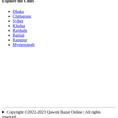
Explore the Cities
Dhaka
Chittagong
Sylhet
Khulna
Rajshahi
Barisal
Rangpur
Mymensingh
Copyright ©2022-2023 Qawmi Bazar Online | All rights
reserved.