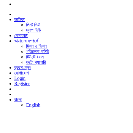
তালিকা
লিস্ট ভিউ
ম্যাপ ভিউ
কেনাকাটা
আমাদের সম্পর্কে
মিশন ও ভিশন
পরিচালনা কমিটি
টিউটোরিয়াল
ফটো গ্যালারি
ব্যবসা-ব্লগ
যোগাযোগ
Login
Register
বাংলা
English