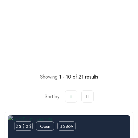
Showing
1 - 10 of 21 results
Sort by:
$ $ $ $ $
Open
2869