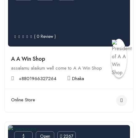
( 0 Review )
A A Win Shop
assalamu alaikum well come to A A Win Shop
+8801966327264
Dhaka
Online Store
$
Open
2267