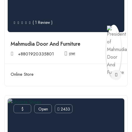
( 1 Review )
Mahmudia Door And Furniture
+8801920335801
ঢাকা
Online Store
$
Open
2433