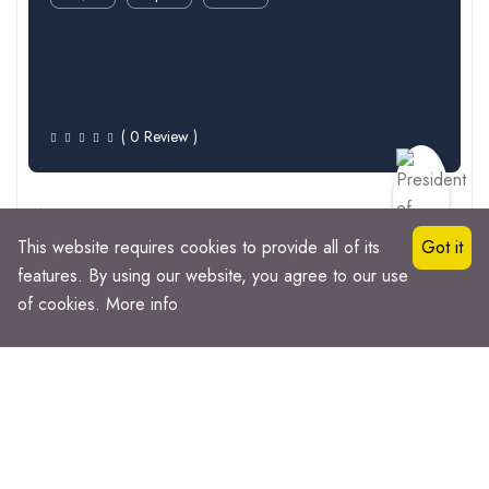
( 0 Review )
Nijerponno
This website requires cookies to provide all of its
Got it
+8801626145956
Dhaka
features. By using our website, you agree to our use
of cookies.
More info
Online Store
$
Open
3183