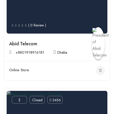
( 0 Review )
Abid Telecom
+8801918916181
Dhaka
Online Store
$
Closed
2456