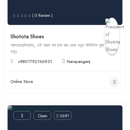
( 0 Review )
Shotota Shoes
আলহামদুলিল্লাহ, এই গরমে পথ চলা শুরু হোক নতুন স্টাইলিশ সুজ দিয়ে!
নতুন...
+8801792166931
Narayanganj
Online Store
$
Open
3691