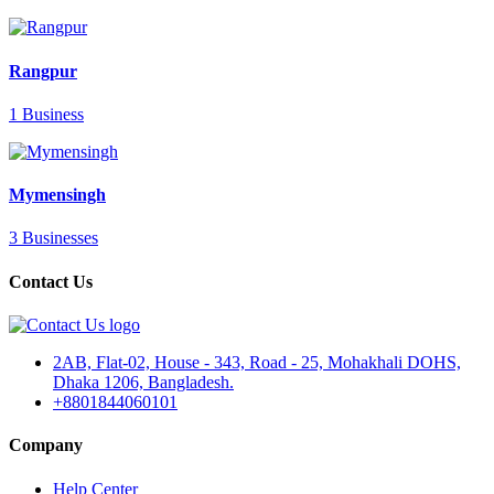
Rangpur
1 Business
Mymensingh
3 Businesses
Contact Us
2AB, Flat-02, House - 343, Road - 25, Mohakhali DOHS,
Dhaka 1206, Bangladesh.
+8801844060101
Company
Help Center