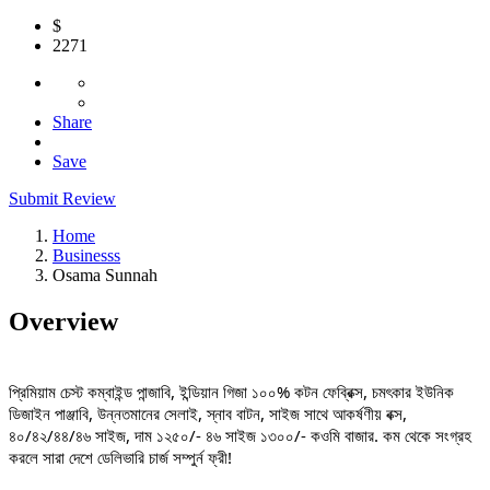
$
2271
Share
Save
Submit Review
Home
Businesss
Osama Sunnah
Overview
প্রিমিয়াম চেস্ট কম্বাইন্ড পান্জাবি, ইন্ডিয়ান গিজা ১০০% কটন ফেব্রিক্স, চমৎকার ইউনিক
ডিজাইন পাঞ্জাবি, উন্নতমানের সেলাই, স্নাব বাটন, সাইজ সাথে আকর্ষণীয় বক্স,
৪০/৪২/৪৪/৪৬ সাইজ, দাম ১২৫০/- ৪৬ সাইজ ১৩০০/- কওমি বাজার. কম থেকে সংগ্রহ
করলে সারা দেশে ডেলিভারি চার্জ সম্পুর্ন ফ্রী!