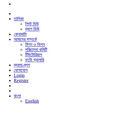
তালিকা
লিস্ট ভিউ
ম্যাপ ভিউ
কেনাকাটা
আমাদের সম্পর্কে
মিশন ও ভিশন
পরিচালনা কমিটি
টিউটোরিয়াল
ফটো গ্যালারি
ব্যবসা-ব্লগ
যোগাযোগ
Login
Register
বাংলা
English